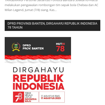
TANGERANG- Personel Satlantas Polresta Bandara Soekarno-Hatta
melakukan pengawalan rombongan tim sepak bola Chelsea dan AC
Milan Legend, Jumat (7/8) siang. Kas…
DPRD PROVINSI BANTEN, DIRGAHAYU REPUBLIK INDONESIA
78 TAHUN