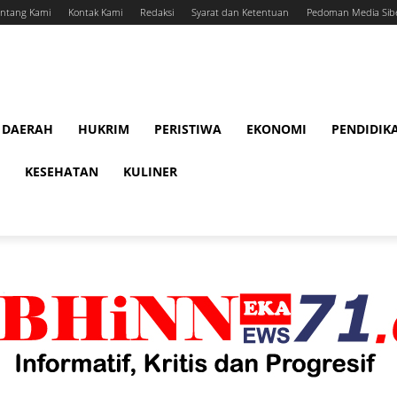
ntang Kami
Kontak Kami
Redaksi
Syarat dan Ketentuan
Pedoman Media Sib
DAERAH
HUKRIM
PERISTIWA
EKONOMI
PENDIDIK
KESEHATAN
KULINER