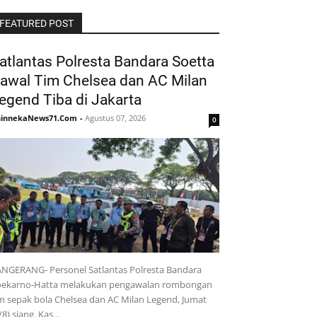
FEATURED POST
atlantas Polresta Bandara Soetta
awal Tim Chelsea dan AC Milan
egend Tiba di Jakarta
hinnekaNews71.Com
-
Agustus 07, 2026
0
NGERANG- Personel Satlantas Polresta Bandara
oekarno-Hatta melakukan pengawalan rombongan
m sepak bola Chelsea dan AC Milan Legend, Jumat
/8) siang. Kas…