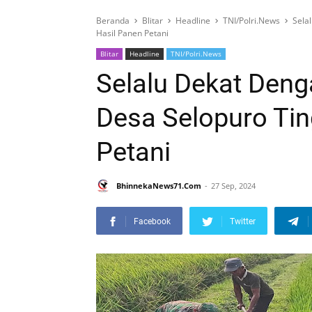
Beranda
Blitar
Headline
TNI/Polri.News
Sela
Hasil Panen Petani
Blitar
Headline
TNI/Polri.News
Selalu Dekat Den
Desa Selopuro Tin
Petani
BhinnekaNews71.Com
27 Sep, 2024
Facebook
Twitter