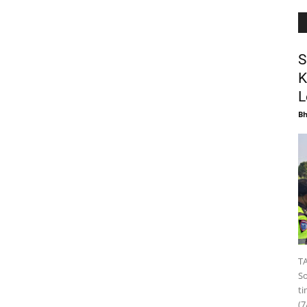
S
K
L
B
TA
S
ti
(7