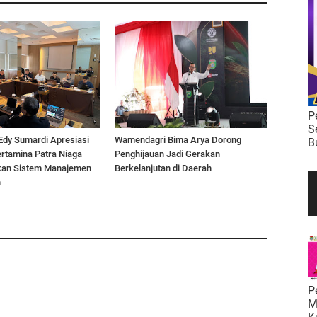
P
S
Edy Sumardi Apresiasi
Wamendagri Bima Arya Dorong
B
rtamina Patra Niaga
Penghijauan Jadi Gerakan
kan Sistem Manajemen
Berkelanjutan di Daerah
n
P
M