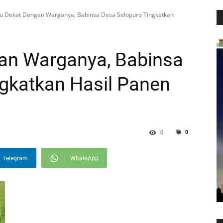
lu Dekat Dengan Warganya, Babinsa Desa Selopuro Tingkatkan
gan Warganya, Babinsa
gkatkan Hasil Panen
0
0
Telegram
WhatsApp