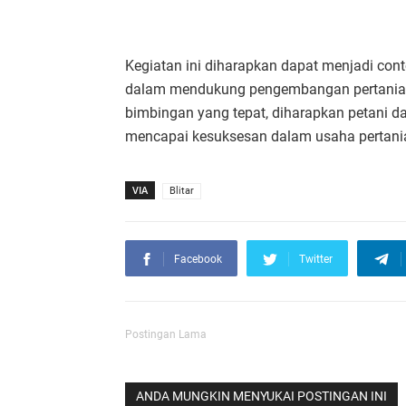
Kegiatan ini diharapkan dapat menjadi cont
dalam mendukung pengembangan pertanian
bimbingan yang tepat, diharapkan petani d
mencapai kesuksesan dalam usaha pertani
VIA
Blitar
Facebook
Twitter
Postingan Lama
ANDA MUNGKIN MENYUKAI POSTINGAN INI