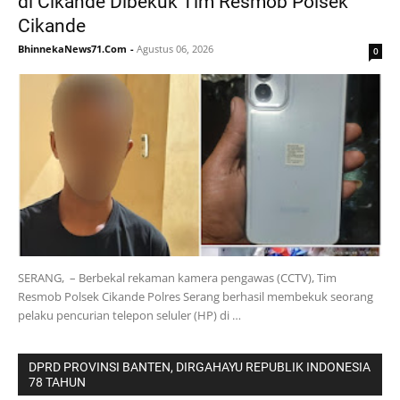
di Cikande Dibekuk Tim Resmob Polsek
Cikande
BhinnekaNews71.Com
-
Agustus 06, 2026
0
SERANG, – Berbekal rekaman kamera pengawas (CCTV), Tim
Resmob Polsek Cikande Polres Serang berhasil membekuk seorang
pelaku pencurian telepon seluler (HP) di …
DPRD PROVINSI BANTEN, DIRGAHAYU REPUBLIK INDONESIA
78 TAHUN