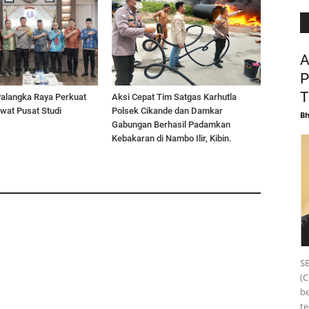
A
P
T
Palangka Raya Perkuat
Aksi Cepat Tim Satgas Karhutla
wat Pusat Studi
Polsek Cikande dan Damkar
B
Gabungan Berhasil Padamkan
Kebakaran di Nambo Ilir, Kibin.
S
(C
b
te