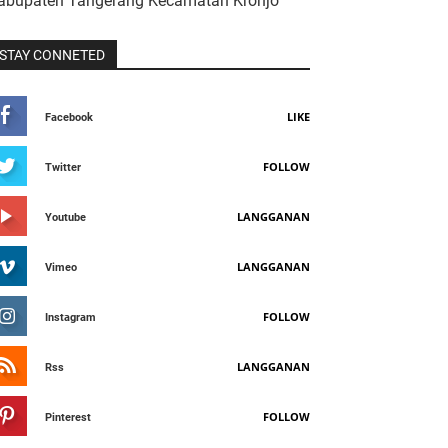
abupaten Tangerang Kecamatan Kronjo
STAY CONNETED
LIKE
Facebook
FOLLOW
Twitter
LANGGANAN
Youtube
LANGGANAN
Vimeo
FOLLOW
Instagram
LANGGANAN
Rss
FOLLOW
Pinterest