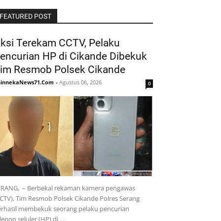
FEATURED POST
ksi Terekam CCTV, Pelaku
encurian HP di Cikande Dibekuk
im Resmob Polsek Cikande
hinnekaNews71.Com
-
Agustus 06, 2026
0
ERANG, – Berbekal rekaman kamera pengawas
CTV), Tim Resmob Polsek Cikande Polres Serang
erhasil membekuk seorang pelaku pencurian
lepon seluler (HP) di …