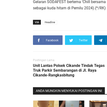
Gelaran SODAFEST bertema ‘Chill bersama 
sebagai kuda hitam di Pemilu 2024).(*/RK)
VIA
Headline
Facebook
Twitter
Postingan Lama
Unit Lantas Polsek Cikande Tindak Tegas
Truk Parkir Sembarangan di Jl. Raya
Cikande-Rangkasbitung
ANDA MUNGKIN MENYUKAI POSTINGAN INI