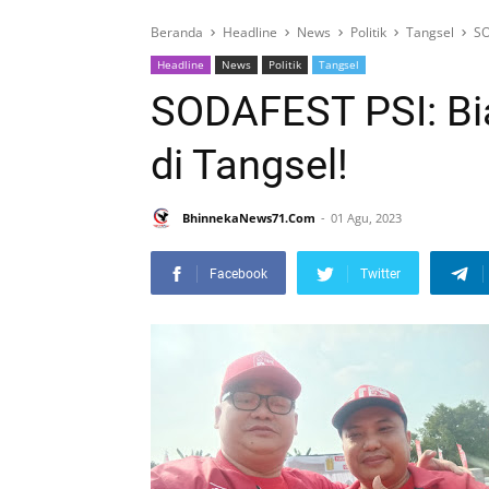
Beranda
Headline
News
Politik
Tangsel
SO
Headline
News
Politik
Tangsel
SODAFEST PSI: Bia
di Tangsel!
BhinnekaNews71.Com
01 Agu, 2023
Facebook
Twitter