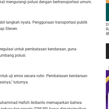
kat mengurangi polusi dengan bertransportasi umum.
il langkah nyata. Penggunaan transportasi publik
D
kap Steven.
R
I
regulasi untuk pembatasan kendaraan, guna
umbang polusi.
tuk uji emisi secara rutin. Pembatasan kendaraan
sinya," tuturnya.
n Muhammad Hafizh Ardianto memaparkan bahwa
 reduce dan recycle (TPS3R) harus dimaksimalkan.