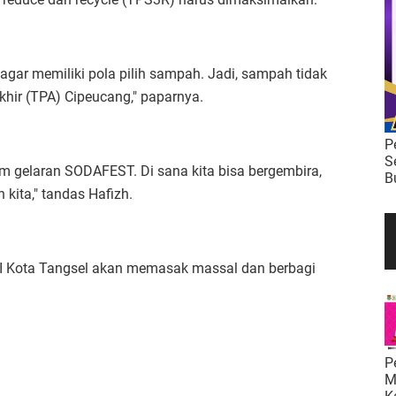
ar memiliki pola pilih sampah. Jadi, sampah tidak
ir (TPA) Cipeucang," paparnya.
P
S
m gelaran SODAFEST. Di sana kita bisa bergembira,
B
 kita," tandas Hafizh.
SI Kota Tangsel akan memasak massal dan berbagi
P
M