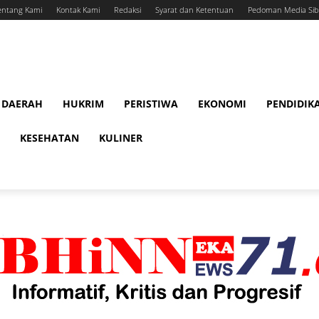
entang Kami
Kontak Kami
Redaksi
Syarat dan Ketentuan
Pedoman Media Sib
DAERAH
HUKRIM
PERISTIWA
EKONOMI
PENDIDIK
KESEHATAN
KULINER