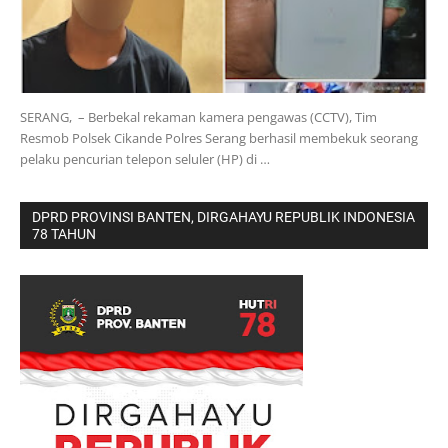
SERANG, – Berbekal rekaman kamera pengawas (CCTV), Tim
Resmob Polsek Cikande Polres Serang berhasil membekuk seorang
pelaku pencurian telepon seluler (HP) di …
DPRD PROVINSI BANTEN, DIRGAHAYU REPUBLIK INDONESIA
78 TAHUN