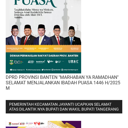
DPRD PROVINSI BANTEN "MARHABAN YA RAMADHAN"
SELAMAT MENJALANKAN IBADAH PUASA 1446 H/2025
M
PEMERINTAH KECAMATAN JAYANTI UCAPKAN SELAMAT
ATAS DILANTIK NYA BUPATI DAN WAKIL BUPATI TANGERANG