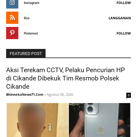
FOLLOW
Instagram
LANGGANAN
Rss
FOLLOW
Pinterest
FEATURED POST
Aksi Terekam CCTV, Pelaku Pencurian HP
di Cikande Dibekuk Tim Resmob Polsek
Cikande
BhinnekaNews71.Com
-
Agustus 06, 2026
0