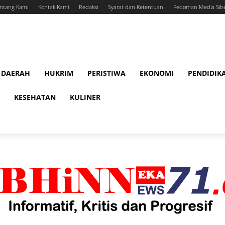
ntang Kami
Kontak Kami
Redaksi
Syarat dan Ketentuan
Pedoman Media Sib
DAERAH
HUKRIM
PERISTIWA
EKONOMI
PENDIDIK
KESEHATAN
KULINER