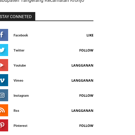
abupaten Tangerang Kecamatan Kronjo
STAY CONNETED
LIKE
Facebook
FOLLOW
Twitter
LANGGANAN
Youtube
LANGGANAN
Vimeo
FOLLOW
Instagram
LANGGANAN
Rss
FOLLOW
Pinterest