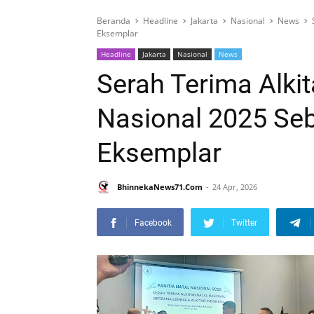
Beranda
Headline
Jakarta
Nasional
News
Eksemplar
Headline
Jakarta
Nasional
News
Serah Terima Alkit
Nasional 2025 Se
Eksemplar
BhinnekaNews71.Com
24 Apr, 2026
Facebook
Twitter