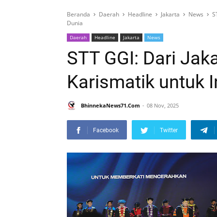
Beranda
Daerah
Headline
Jakarta
News
S
Dunia
Daerah
Headline
Jakarta
News
STT GGI: Dari Jak
Karismatik untuk 
BhinnekaNews71.Com
08 Nov, 2025
Facebook
Twitter