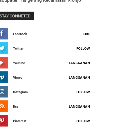
abupaten Tangerang Kecamatan Kronjo
STAY CONNETED
LIKE
Facebook
FOLLOW
Twitter
LANGGANAN
Youtube
LANGGANAN
Vimeo
FOLLOW
Instagram
LANGGANAN
Rss
FOLLOW
Pinterest