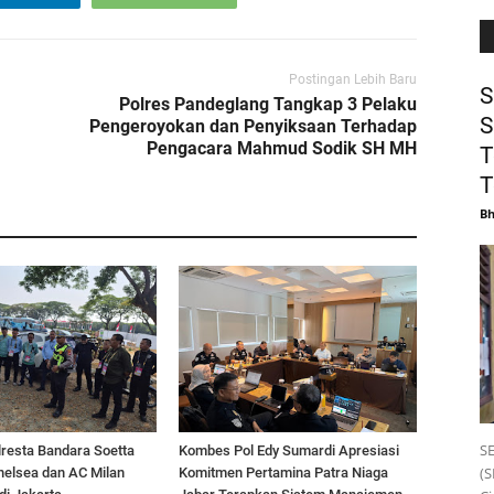
Postingan Lebih Baru
S
Polres Pandeglang Tangkap 3 Pelaku
S
Pengeroyokan dan Penyiksaan Terhadap
Pengacara Mahmud Sodik SH MH
T
T
B
S
lresta Bandara Soetta
Kombes Pol Edy Sumardi Apresiasi
(S
helsea dan AC Milan
Komitmen Pertamina Patra Niaga