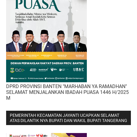
DPRD PROVINSI BANTEN "MARHABAN YA RAMADHAN"
SELAMAT MENJALANKAN IBADAH PUASA 1446 H/2025
M
PEMERINTAH KECAMATAN JAYANTI UCAPKAN SELAMAT
ATAS DILANTIK NYA BUPATI DAN WAKIL BUPATI TANGERANG