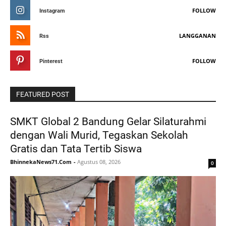
FOLLOW
Instagram
LANGGANAN
Rss
FOLLOW
Pinterest
FEATURED POST
SMKT Global 2 Bandung Gelar Silaturahmi
dengan Wali Murid, Tegaskan Sekolah
Gratis dan Tata Tertib Siswa
BhinnekaNews71.Com
-
Agustus 08, 2026
0