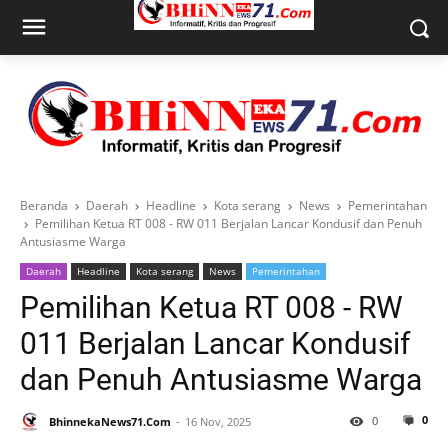
Beranda
Daerah
Headline
Kota serang
News
Pemerintahan
Pemilihan Ketua RT 008 - RW 011 Berjalan Lancar Kondusif dan Penuh
Antusiasme Warga
Daerah
Headline
Kota serang
News
Pemerintahan
Pemilihan Ketua RT 008 - RW
011 Berjalan Lancar Kondusif
dan Penuh Antusiasme Warga
0
0
BhinnekaNews71.Com
16 Nov, 2025