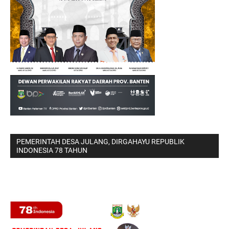
PEMERINTAH DESA JULANG, DIRGAHAYU REPUBLIK
INDONESIA 78 TAHUN