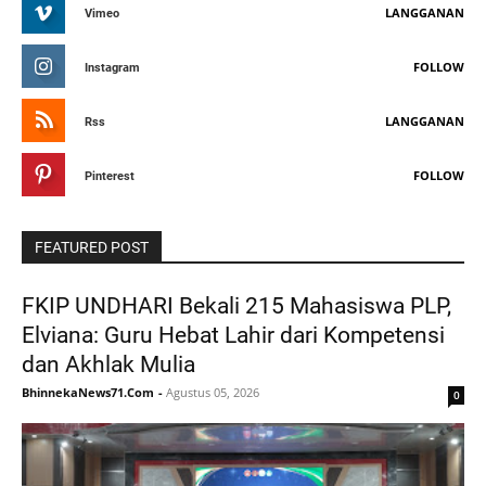
LANGGANAN
Vimeo
FOLLOW
Instagram
LANGGANAN
Rss
FOLLOW
Pinterest
FEATURED POST
FKIP UNDHARI Bekali 215 Mahasiswa PLP,
Elviana: Guru Hebat Lahir dari Kompetensi
dan Akhlak Mulia
BhinnekaNews71.Com
-
Agustus 05, 2026
0