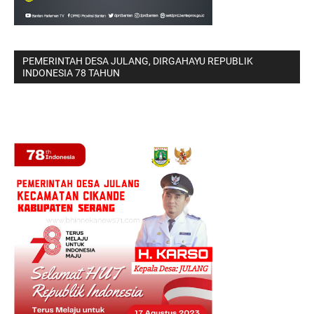
PEMERINTAH DESA JULANG, DIRGAHAYU REPUBLIK
INDONESIA 78 TAHUN