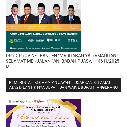
DPRD PROVINSI BANTEN "MARHABAN YA RAMADHAN"
SELAMAT MENJALANKAN IBADAH PUASA 1446 H/2025
M
PEMERINTAH KECAMATAN JAYANTI UCAPKAN SELAMAT
ATAS DILANTIK NYA BUPATI DAN WAKIL BUPATI TANGERANG