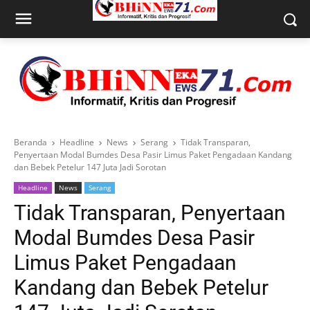
Beranda
Headline
News
Serang
Tidak Transparan,
Penyertaan Modal Bumdes Desa Pasir Limus Paket Pengadaan Kandang
dan Bebek Petelur 147 Juta Jadi Sorotan
Headline
News
Serang
Tidak Transparan, Penyertaan
Modal Bumdes Desa Pasir
Limus Paket Pengadaan
Kandang dan Bebek Petelur