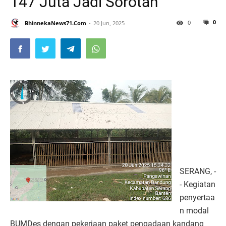
147 Juta Jadi Sorotan
0
0
BhinnekaNews71.Com
20 Jun, 2025
SERANG, -
- Kegiatan
penyertaa
n modal
BUMDes dengan pekerjaan paket pengadaan kandang