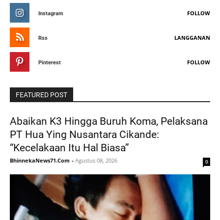
FOLLOW
Instagram
LANGGANAN
Rss
FOLLOW
Pinterest
FEATURED POST
Abaikan K3 Hingga Buruh Koma, Pelaksana
PT Hua Ying Nusantara Cikande:
“Kecelakaan Itu Hal Biasa”
BhinnekaNews71.Com
-
Agustus 08, 2026
0