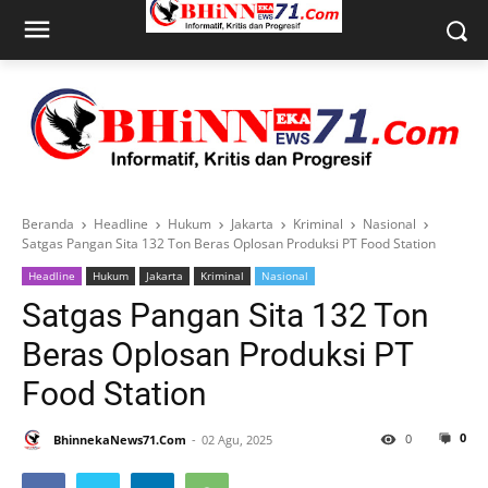
Beranda
Headline
Hukum
Jakarta
Kriminal
Nasional
Satgas Pangan Sita 132 Ton Beras Oplosan Produksi PT Food Station
Headline
Hukum
Jakarta
Kriminal
Nasional
Satgas Pangan Sita 132 Ton
Beras Oplosan Produksi PT
Food Station
0
0
BhinnekaNews71.Com
02 Agu, 2025