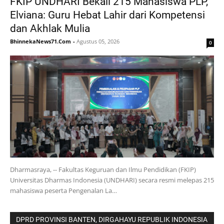
FKIP UNDHARI Bekali 215 Mahasiswa PLP,
Elviana: Guru Hebat Lahir dari Kompetensi
dan Akhlak Mulia
BhinnekaNews71.Com
-
Agustus 05, 2026
0
Dharmasraya, -- Fakultas Keguruan dan Ilmu Pendidikan (FKIP)
Universitas Dharmas Indonesia (UNDHARI) secara resmi melepas 215
mahasiswa peserta Pengenalan La…
DPRD PROVINSI BANTEN, DIRGAHAYU REPUBLIK INDONESIA