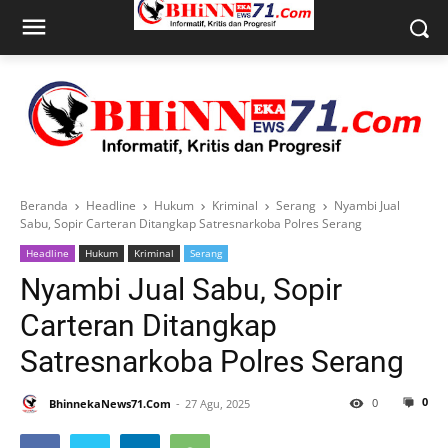
Beranda
Headline
Hukum
Kriminal
Serang
Nyambi Jual
Sabu, Sopir Carteran Ditangkap Satresnarkoba Polres Serang
Headline
Hukum
Kriminal
Serang
Nyambi Jual Sabu, Sopir
Carteran Ditangkap
Satresnarkoba Polres Serang
0
0
BhinnekaNews71.Com
27 Agu, 2025