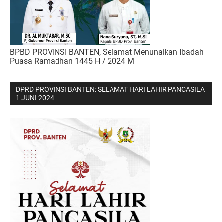
BPBD PROVINSI BANTEN, Selamat Menunaikan Ibadah
Puasa Ramadhan 1445 H / 2024 M
DPRD PROVINSI BANTEN: SELAMAT HARI LAHIR PANCASILA
1 JUNI 2024