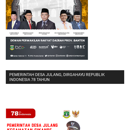
PEMERINTAH DESA JULANG, DIRGAHAYU REPUBLIK
INDONESIA 78 TAHUN