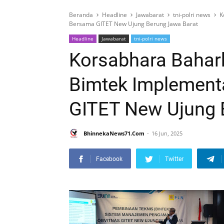
Beranda
Headline
Jawabarat
tni-polri news
K
Bersama GITET New Ujung Berung Jawa Barat
Headline
Jawabarat
tni-polri news
Korsabhara Bahark
Bimtek Implemen
GITET New Ujung 
BhinnekaNews71.Com
16 Jun, 2025
Facebook
Twitter