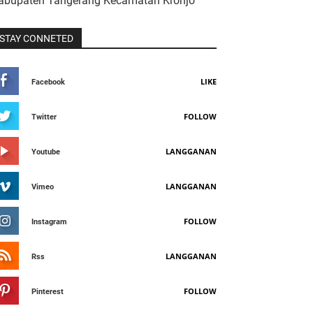
abupaten Tangerang Kecamatan Kronjo
STAY CONNETED
LIKE
Facebook
FOLLOW
Twitter
LANGGANAN
Youtube
LANGGANAN
Vimeo
FOLLOW
Instagram
LANGGANAN
Rss
FOLLOW
Pinterest