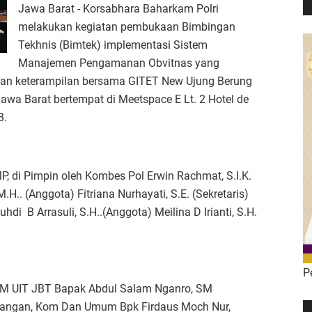
Jawa Barat - Korsabhara Baharkam Polri
melakukan kegiatan pembukaan Bimbingan
Tekhnis (Bimtek) implementasi Sistem
Manajemen Pengamanan Obvitnas yang
an keterampilan bersama GITET New Ujung Berung
a Barat bertempat di Meetspace E Lt. 2 Hotel de
B.
, di Pimpin oleh Kombes Pol Erwin Rachmat, S.I.K.
H.. (Anggota) Fitriana Nurhayati, S.E. (Sekretaris)
di B Arrasuli, S.H..(Anggota) Meilina D Irianti, S.H.
P
l GM UIT JBT Bapak Abdul Salam Nganro, SM
uangan, Kom Dan Umum Bpk Firdaus Moch Nur,