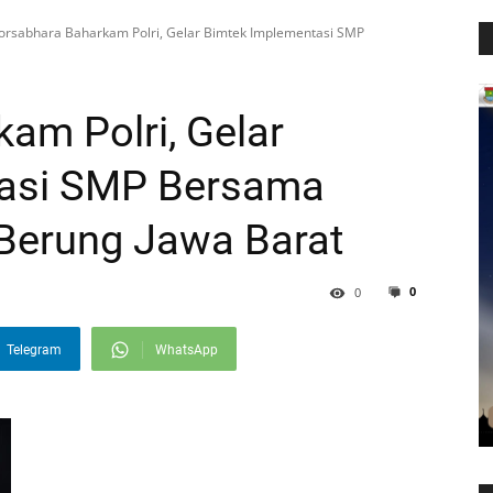
orsabhara Baharkam Polri, Gelar Bimtek Implementasi SMP
am Polri, Gelar
tasi SMP Bersama
Berung Jawa Barat
0
0
Telegram
WhatsApp