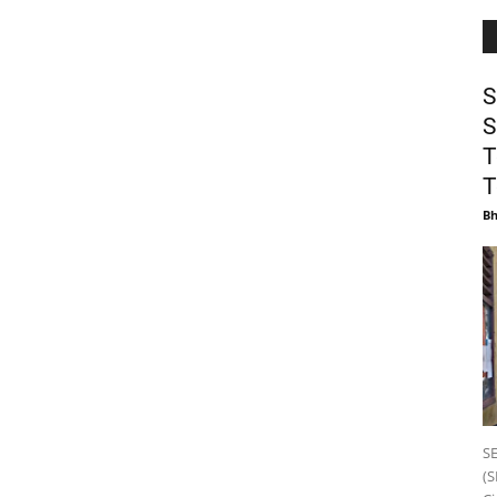
S
S
T
T
B
S
(S