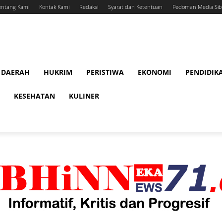
entang Kami
Kontak Kami
Redaksi
Syarat dan Ketentuan
Pedoman Media Sib
DAERAH
HUKRIM
PERISTIWA
EKONOMI
PENDIDIK
KESEHATAN
KULINER