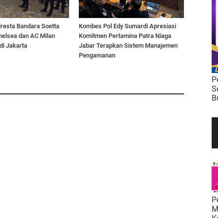
lresta Bandara Soetta
Kombes Pol Edy Sumardi Apresiasi
helsea dan AC Milan
Komitmen Pertamina Patra Niaga
di Jakarta
Jabar Terapkan Sistem Manajemen
Pengamanan
P
S
B
P
M