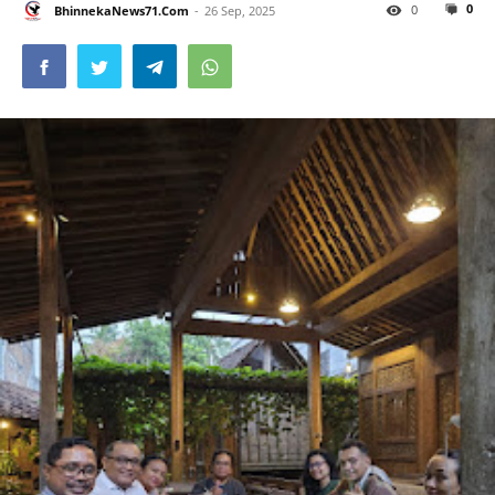
0
0
BhinnekaNews71.Com
26 Sep, 2025