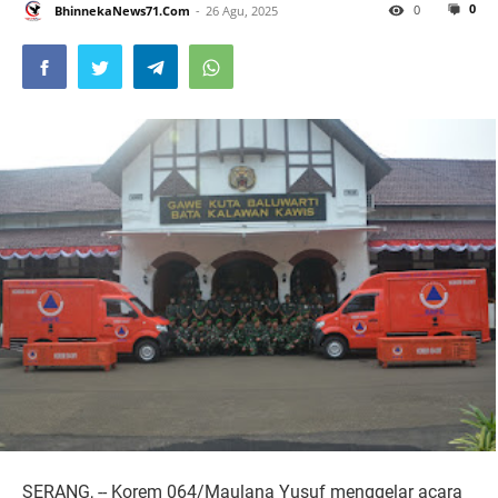
0
0
BhinnekaNews71.Com
26 Agu, 2025
SERANG, -- Korem 064/Maulana Yusuf menggelar acara