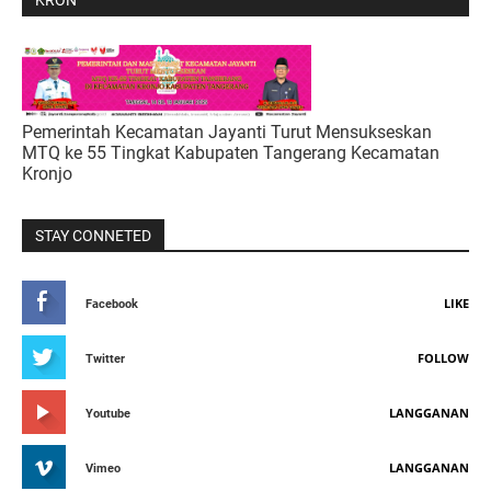
KRON
Pemerintah Kecamatan Jayanti Turut Mensukseskan
MTQ ke 55 Tingkat Kabupaten Tangerang Kecamatan
Kronjo
STAY CONNETED
LIKE
Facebook
FOLLOW
Twitter
LANGGANAN
Youtube
LANGGANAN
Vimeo