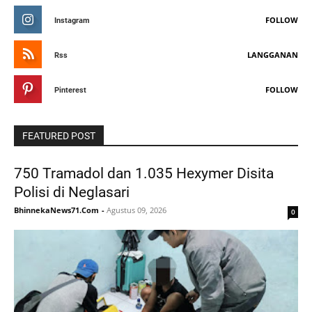
FOLLOW
Instagram
LANGGANAN
Rss
FOLLOW
Pinterest
FEATURED POST
750 Tramadol dan 1.035 Hexymer Disita
Polisi di Neglasari
BhinnekaNews71.Com
-
Agustus 09, 2026
0