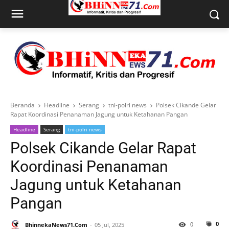
Beranda
Headline
Serang
tni-polri news
Polsek Cikande Gelar
Rapat Koordinasi Penanaman Jagung untuk Ketahanan Pangan
Headline
Serang
tni-polri news
Polsek Cikande Gelar Rapat
Koordinasi Penanaman
Jagung untuk Ketahanan
Pangan
0
0
BhinnekaNews71.Com
05 Jul, 2025