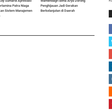
K
Edy Sumardi Apresiasi
Wamendagri Bima Arya Dorong
rtamina Patra Niaga
Penghijauan Jadi Gerakan
kan Sistem Manajemen
Berkelanjutan di Daerah
n