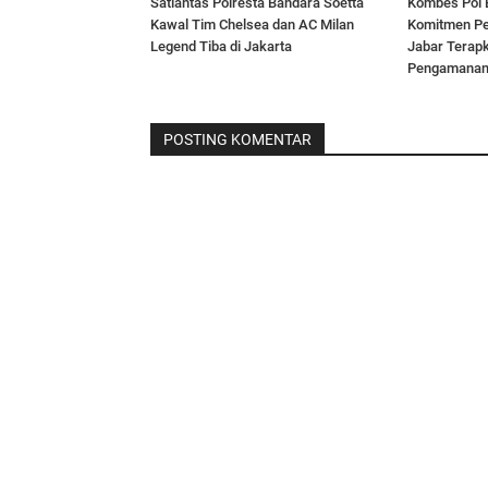
Satlantas Polresta Bandara Soetta
Kombes Pol 
Kawal Tim Chelsea dan AC Milan
Komitmen Pe
Legend Tiba di Jakarta
Jabar Terap
Pengamana
POSTING KOMENTAR