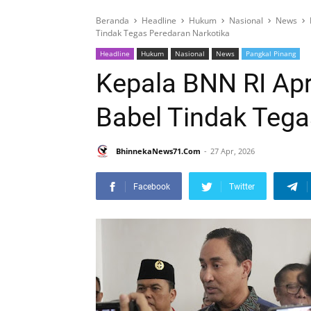
Beranda
Headline
Hukum
Nasional
News
Tindak Tegas Peredaran Narkotika
Headline
Hukum
Nasional
News
Pangkal Pinang
Kepala BNN RI Apr
Babel Tindak Tega
BhinnekaNews71.Com
27 Apr, 2026
Facebook
Twitter