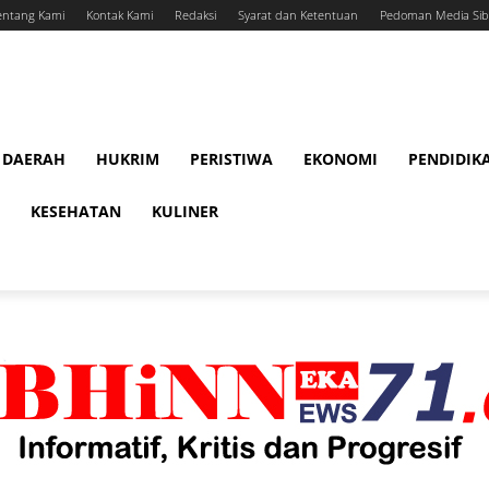
entang Kami
Kontak Kami
Redaksi
Syarat dan Ketentuan
Pedoman Media Sib
DAERAH
HUKRIM
PERISTIWA
EKONOMI
PENDIDIK
KESEHATAN
KULINER