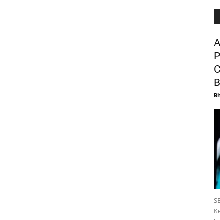
A
P
C
B
B
SE
Ke