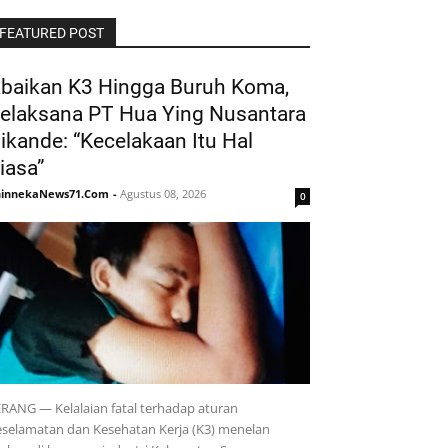
FEATURED POST
baikan K3 Hingga Buruh Koma,
elaksana PT Hua Ying Nusantara
ikande: “Kecelakaan Itu Hal
iasa”
hinnekaNews71.Com
-
Agustus 08, 2026
0
RANG — Kelalaian fatal terhadap aturan
selamatan dan Kesehatan Kerja (K3) menelan