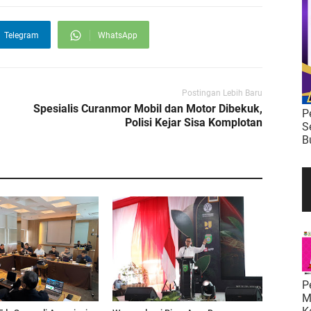
Telegram
WhatsApp
Postingan Lebih Baru
Spesialis Curanmor Mobil dan Motor Dibekuk,
P
Polisi Kejar Sisa Komplotan
S
B
P
M