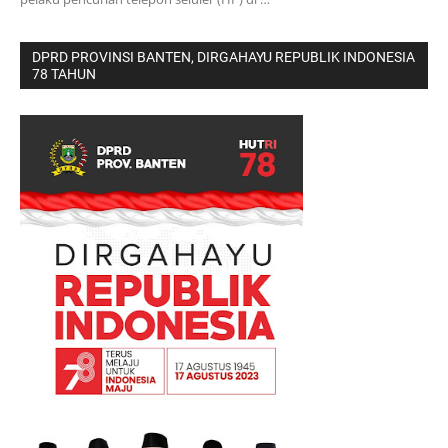
DPRD PROVINSI BANTEN, DIRGAHAYU REPUBLIK INDONESIA
78 TAHUN