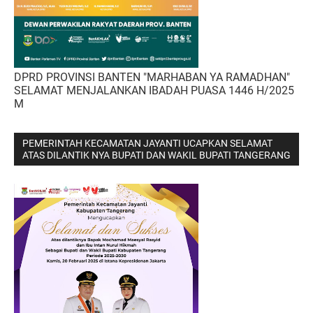
DPRD PROVINSI BANTEN "MARHABAN YA RAMADHAN"
SELAMAT MENJALANKAN IBADAH PUASA 1446 H/2025
M
PEMERINTAH KECAMATAN JAYANTI UCAPKAN SELAMAT
ATAS DILANTIK NYA BUPATI DAN WAKIL BUPATI TANGERANG