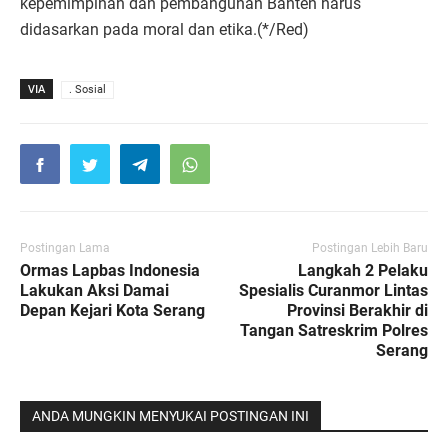
kepemimpinan dan pembangunan Banten harus
didasarkan pada moral dan etika.(*/Red)
VIA
. Sosial
Postingan Lama
Postingan Lebih Baru
Ormas Lapbas Indonesia
Langkah 2 Pelaku
Lakukan Aksi Damai
Spesialis Curanmor Lintas
Depan Kejari Kota Serang
Provinsi Berakhir di
Tangan Satreskrim Polres
Serang
ANDA MUNGKIN MENYUKAI POSTINGAN INI