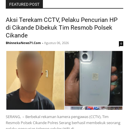
FEATURED POST
Aksi Terekam CCTV, Pelaku Pencurian HP
di Cikande Dibekuk Tim Resmob Polsek
Cikande
BhinnekaNews71.Com
-
Agustus 06, 2026
0
SERANG, – Berbekal rekaman kamera pengawas (CCTV), Tim
Resmob Polsek Cikande Polres Serang berhasil membekuk seorang
pelaku pencurian telepon seluler (HP) di …