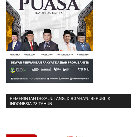
PEMERINTAH DESA JULANG, DIRGAHAYU REPUBLIK
INDONESIA 78 TAHUN