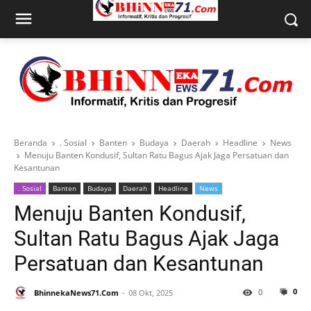
Beranda
. Sosial
Banten
Budaya
Daerah
Headline
News
Menuju Banten Kondusif, Sultan Ratu Bagus Ajak Jaga Persatuan dan
Kesantunan
. Sosial
Banten
Budaya
Daerah
Headline
News
Menuju Banten Kondusif,
Sultan Ratu Bagus Ajak Jaga
Persatuan dan Kesantunan
0
0
BhinnekaNews71.Com
08 Okt, 2025